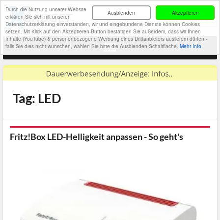
Durch die Nutzung unserer Website
Ausblenden
Akzeptieren
erklären Sie sich mit unserer
Datenschutzerklärung einverstanden, wir und eingebundene Dienste können Cookies
setzen. Mit Klick auf den Akzeptieren-Button bestätigen Sie außerdem, dass wir Ihnen
Inhalte (YouTube) & personenbezogene Werbung eines Drittanbieters ausliefern dürfen -
falls Sie dies nicht wünschen, wählen Sie bitte die Ausblenden-Schaltfläche.
Mehr Info.
Tag: LED
Fritz!Box LED-Helligkeit anpassen - So geht's