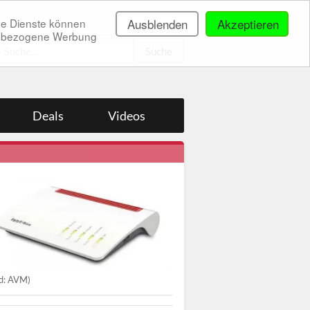
ne Dienste können
Ausblenden
Akzeptieren
onenbezogene Werbung
.
Deals
Videos
ld: AVM)