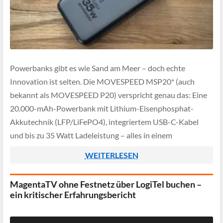
Powerbanks gibt es wie Sand am Meer – doch echte
Innovation ist selten. Die MOVESPEED MSP20* (auch
bekannt als MOVESPEED P20) verspricht genau das: Eine
20.000-mAh-Powerbank mit Lithium-Eisenphosphat-
Akkutechnik (LFP/LiFePO4), integriertem USB-C-Kabel
und bis zu 35 Watt Ladeleistung – alles in einem
kompakten, stabilen Kunststoffgehäuse. Wir haben das
WEITERLESEN
Gerät ausführlich getestet und schauen uns genau an, […]
MagentaTV ohne Festnetz über LogiTel buchen –
ein kritischer Erfahrungsbericht