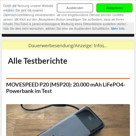
Durch die Nutzung unserer Website
Ausblenden
Akzeptieren
erklären Sie sich mit unserer
Datenschutzerklärung einverstanden, wir und eingebundene Dienste können Cookies
setzen. Mit Klick auf den Akzeptieren-Button bestätigen Sie außerdem, dass wir Ihnen
Inhalte (YouTube) & personenbezogene Werbung eines Drittanbieters ausliefern dürfen -
falls Sie dies nicht wünschen, wählen Sie bitte die Ausblenden-Schaltfläche.
Mehr Info.
Alle Testberichte
MOVESPEED P20 (MSP20): 20.000 mAh LiFePO4-
Powerbank im Test