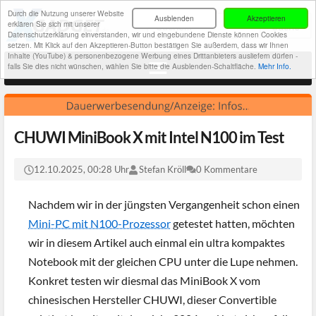
Durch die Nutzung unserer Website
Ausblenden
Akzeptieren
erklären Sie sich mit unserer
Datenschutzerklärung einverstanden, wir und eingebundene Dienste können Cookies
setzen. Mit Klick auf den Akzeptieren-Button bestätigen Sie außerdem, dass wir Ihnen
Inhalte (YouTube) & personenbezogene Werbung eines Drittanbieters ausliefern dürfen -
falls Sie dies nicht wünschen, wählen Sie bitte die Ausblenden-Schaltfläche.
Mehr Info.
CHUWI MiniBook X mit Intel N100 im Test
12.10.2025, 00:28 Uhr
Stefan Kröll
0 Kommentare
Nachdem wir in der jüngsten Vergangenheit schon einen
Mini-PC mit N100-Prozessor
getestet hatten, möchten
wir in diesem Artikel auch einmal ein ultra kompaktes
Notebook mit der gleichen CPU unter die Lupe nehmen.
Konkret testen wir diesmal das MiniBook X vom
chinesischen Hersteller CHUWI, dieser Convertible