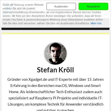
Durch die Nutzung unserer Website
Ausblenden
Akzeptieren
erklären Sie sich mit unserer
Datenschutzerklärung einverstanden, wir und eingebundene Dienste können Cookies
setzen. Mit Klick auf den Akzeptieren-Button bestätigen Sie außerdem, dass wir Ihnen
Inhalte (YouTube) & personenbezogene Werbung eines Drittanbieters ausliefern dürfen -
falls Sie dies nicht wünschen, wählen Sie bitte die Ausblenden-Schaltfläche.
Mehr Info.
Stefan Kröll
Gründer von Xgadget.de und IT-Experte mit über 15 Jahren
Erfahrung in den Bereichen macOS, Windows und Smart
Home. Als leidenschaftlicher Tech-Enthusiast zudem auch
spezialisiert auf Raspberry Pi Projekte und individuelle IT-
Lösungen, um komplexe Technik für Anwender verständlich
und nutzbar zu machen.