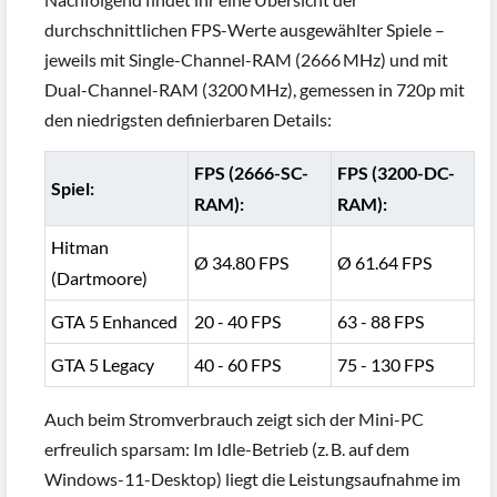
durchschnittlichen FPS-Werte ausgewählter Spiele –
jeweils mit Single-Channel-RAM (2666 MHz) und mit
Dual-Channel-RAM (3200 MHz), gemessen in 720p mit
den niedrigsten definierbaren Details:
FPS (2666-SC-
FPS (3200-DC-
Spiel:
RAM):
RAM):
Hitman
Ø 34.80 FPS
Ø 61.64 FPS
(Dartmoore)
GTA 5 Enhanced
20 - 40 FPS
63 - 88 FPS
GTA 5 Legacy
40 - 60 FPS
75 - 130 FPS
Auch beim Stromverbrauch zeigt sich der Mini-PC
erfreulich sparsam: Im Idle-Betrieb (z. B. auf dem
Windows-11-Desktop) liegt die Leistungsaufnahme im