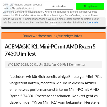
Durch die Nutzung unserer Website
Ausblenden
Akzeptieren
erklären Sie sich mit unserer
Datenschutzerklärung einverstanden, wir und eingebundene Dienste können Cookies
setzen. Mit Klick auf den Akzeptieren-Button bestätigen Sie außerdem, dass wir Ihnen
Inhalte (YouTube) & personenbezogene Werbung eines Drittanbieters ausliefern dürfen -
falls Sie dies nicht wünschen, wählen Sie bitte die Ausblenden-Schaltfläche.
Mehr Info.
ACEMAGIC K1: Mini-PC mit AMD Ryzen 5
7430U im Test
01.07.2025, 00:01 Uhr
Stefan Kröll
1 Kommentar
Nachdem wir kürzlich bereits einige Einsteiger Mini-PC's
vorgestellt hatten, möchten wir uns in diesem Artikel
einen etwas performance-stärkeren Mini-PC mit AMD
Ryzen 5 7430U Prozessor anschauen. Konkret geht es
dabei um den "Kron Mini K1" vom bekannten Hersteller