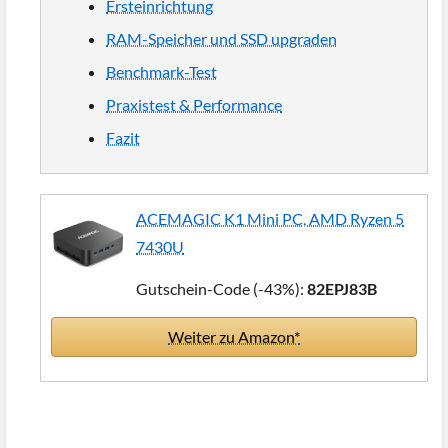
Ersteinrichtung
RAM-Speicher und SSD upgraden
Benchmark-Test
Praxistest & Performance
Fazit
ACEMAGIC K1 Mini PC, AMD Ryzen 5
7430U
Gutschein-Code (-43%):
82EPJ83B
Weiter zu Amazon*