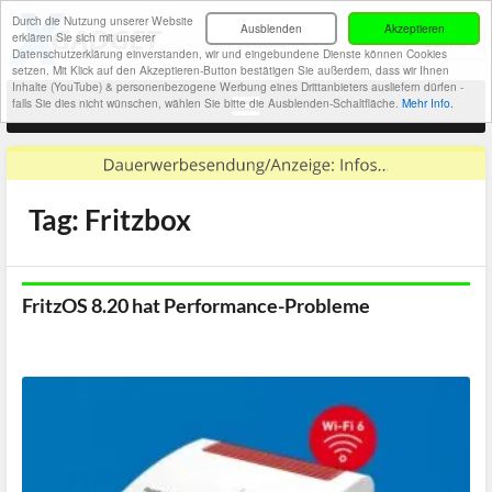
Durch die Nutzung unserer Website
Ausblenden
Akzeptieren
erklären Sie sich mit unserer
Datenschutzerklärung einverstanden, wir und eingebundene Dienste können Cookies
setzen. Mit Klick auf den Akzeptieren-Button bestätigen Sie außerdem, dass wir Ihnen
Inhalte (YouTube) & personenbezogene Werbung eines Drittanbieters ausliefern dürfen -
falls Sie dies nicht wünschen, wählen Sie bitte die Ausblenden-Schaltfläche.
Mehr Info.
Tag: Fritzbox
FritzOS 8.20 hat Performance-Probleme