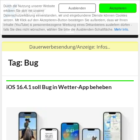
Durch die Nutzung unserer Website
Ausblenden
Akzeptieren
erklären Sie sich mit unserer
Datenschutzerklärung einverstanden, wir und eingebundene Dienste können Cookies
setzen. Mit Klick auf den Akzeptieren-Button bestätigen Sie außerdem, dass wir Ihnen
Inhalte (YouTube) & personenbezogene Werbung eines Drittanbieters ausliefern dürfen -
falls Sie dies nicht wünschen, wählen Sie bitte die Ausblenden-Schaltfläche.
Mehr Info.
Tag: Bug
iOS 16.4.1 soll Bug in Wetter-App beheben