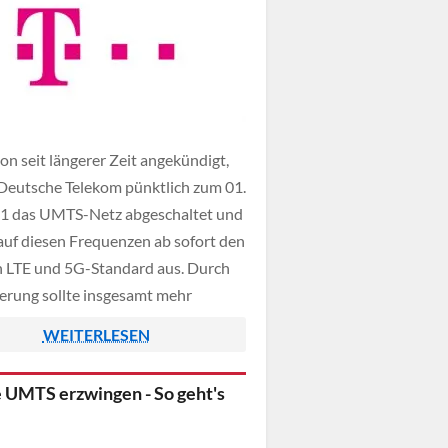
on seit längerer Zeit angekündigt,
 Deutsche Telekom pünktlich zum 01.
21 das UMTS-Netz abgeschaltet und
auf diesen Frequenzen ab sofort den
 LTE und 5G-Standard aus. Durch
erung sollte insgesamt mehr
d und Uploadbandbreite für alle
WEITERLESEN
zur Verfügung stehen, Webseiten
nloads werden durch diese
 UMTS erzwingen - So geht's
e also beschleunigt.