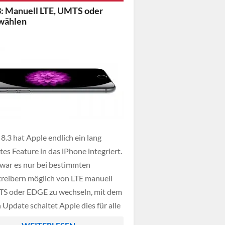
sschließlich für schnellere
3: Manuell LTE, UMTS oder
ndards wie LTE oder 5G […]
wählen
8.3 hat Apple endlich ein lang
es Feature in das iPhone integriert.
 war es nur bei bestimmten
reibern möglich von LTE manuell
S oder EDGE zu wechseln, mit dem
 Update schaltet Apple dies für alle
reiber frei. Doch Achtung: Aktuell