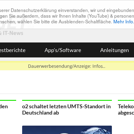
unserer Datenschutzerklärung einverstanden, wir und eingebunde
tätigen Sie außerdem, dass wir Ihnen Inhalte (YouTube) & pers
 wünschen, wählen Sie bitte die Ausblenden-Schaltfläche.
Mehr Info
estberichte
App's/Software
Anleitungen
 den
o2 schaltet letzten UMTS-Standort in
Teleko
Deutschland ab
abgesc