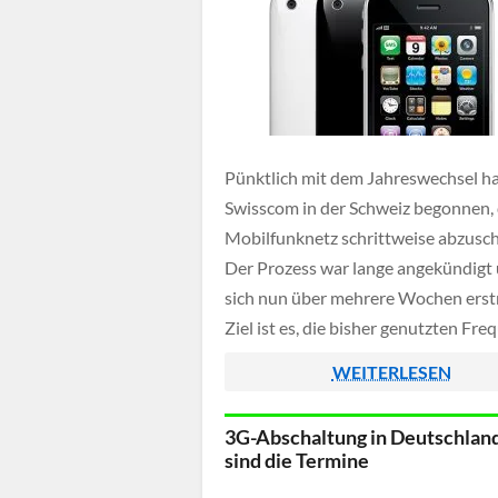
Pünktlich mit dem Jahreswechsel h
Swisscom in der Schweiz begonnen,
Mobilfunknetz schrittweise abzusch
Der Prozess war lange angekündigt 
sich nun über mehrere Wochen erst
Ziel ist es, die bisher genutzten Fr
im 900-MHz-Band effizienter einzu
WEITERLESEN
und Platz für modernere
Mobilfunktechnologien zu schaffen.
3G-Abschaltung in Deutschland
sind die Termine