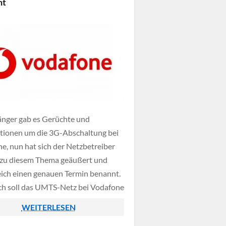
nt
änger gab es Gerüchte und
tionen um die 3G-Abschaltung bei
e, nun hat sich der Netzbetreiber
ll zu diesem Thema geäußert und
eich einen genauen Termin benannt.
 soll das UMTS-Netz bei Vodafone
 Juni 2021 komplett abgeschaltet
WEITERLESEN
 das bisherige 3G-Spektrum soll