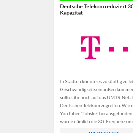
Unternehmenssprecher Niels Hafen
Deutsche Telekom reduziert 3
dem Onlineportal Golem.de.
Kapazität
In Städten könnte es zukünftig zu le
Geschwindigkeitseinbußen komme
solltet ihr noch auf das UMTS-Netzt
Deutschen Telekom zugreifen. Wie 
YouTuber "Tobske" herausgefunden 
wurde nämlich die 3G-Frequenz um
Hälfte gekürzt um diese zukünftig f