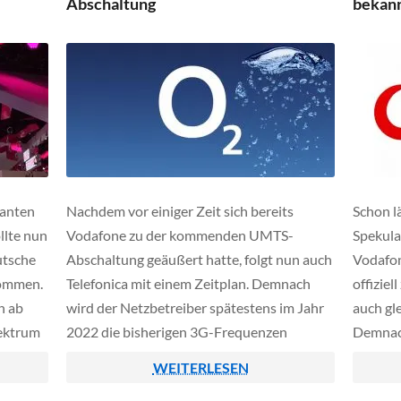
Abschaltung
bekan
lanten
Nachdem vor einiger Zeit sich bereits
Schon l
llte nun
Vodafone zu der kommenden UMTS-
Spekula
utsche
Abschaltung geäußert hatte, folgt nun auch
Vodafon
kommen.
Telefonica mit einem Zeitplan. Demnach
offizie
n ab
wird der Netzbetreiber spätestens im Jahr
auch gl
ektrum
2022 die bisherigen 3G-Frequenzen
Demnach
ienste
teilweise für schnellere Technologien wie
zum 30.
WEITERLESEN
stätigte
LTE oder 5G nutzen. Vorerst soll sich
werden,