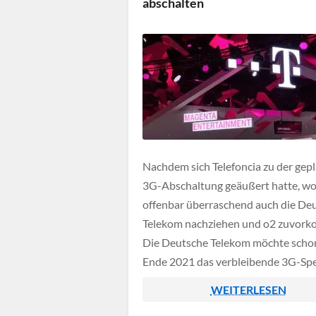
abschalten
Nachdem sich Telefoncia zu der gep
3G-Abschaltung geäußert hatte, wo
offenbar überraschend auch die De
Telekom nachziehen und o2 zuvor
Die Deutsche Telekom möchte scho
Ende 2021 das verbleibende 3G-Sp
komplett für schnellere Mobilfunkd
WEITERLESEN
wie LTE oder 5G verwenden, dies be