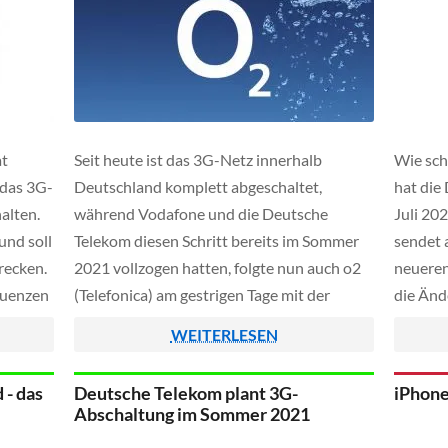
at
Seit heute ist das 3G-Netz innerhalb
Wie sch
 das 3G-
Deutschland komplett abgeschaltet,
hat die
alten.
während Vodafone und die Deutsche
Juli 20
und soll
Telekom diesen Schritt bereits im Sommer
sendet 
recken.
2021 vollzogen hatten, folgte nun auch o2
neueren
equenzen
(Telefonica) am gestrigen Tage mit der
die Änd
setzen
Abschaltung seiner bisherigen UMTS-
Downloa
WEITERLESEN
Infrastruktur.
Nutzer 
und Dow
 - das
Deutsche Telekom plant 3G-
iPhone
Maßnahm
Abschaltung im Sommer 2021