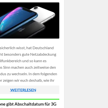
 sicherlich wisst, hat Deutschland
cht besonders gute Netzabdeckung
lfunkbereich und so kann es
s Sinn machen auch zeitweise den
us zu wechseln. In dem folgenden
r zeigen wir euch deshalb, wie ihr
hone auf das UMTS-Netz
WEITERLESEN
nken könnt und die LTE-Fähigkeit
ert.
ne gibt Abschaltdatum für 3G