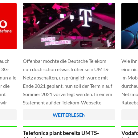
 auch
Offenbar möchte die Deutsche Telekom
Wie ihr
n 3G-
nun doch schon etwas früher sein UMTS-
eine ni
nun alle
Netz abschalten, ursprünglich wurde mit
im Mobi
r die
Ende 2021 geplant, nun soll der Termin auf
durchau
nnt
Sommer 2021 vorverlegt werden. In einem
Netzmod
 wir
Statement auf der Telekom-Webseite
Ratgebe
ren um
äußert sich der Konzern zu diesen Plänen.
euer iP
WEITERLESEN
 die
beschrä
geben.
deaktivi
Telefonica plant bereits UMTS-
Vodafo