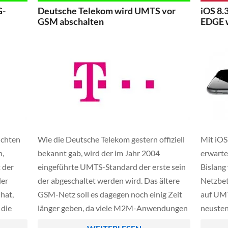
richter
allerdings noch nichts ändern, aktuell
dann au
G-
Deutsche Telekom wird UMTS vor
iOS 8.
können o2 Kunden also sowohl GSM,
Netzsta
GSM abschalten
EDGE 
UMTS […]
ichten
Wie die Deutsche Telekom gestern offiziell
Mit iOS 
n,
bekannt gab, wird der im Jahr 2004
erwartet
 der
eingeführte UMTS-Standard der erste sein
Bislang
der
der abgeschaltet werden wird. Das ältere
Netzbet
hat,
GSM-Netz soll es dagegen noch einig Zeit
auf UMT
 die
länger geben, da viele M2M-Anwendungen
neusten
ür LTE
oder Notrufsysteme diesen benötigen.
Netzbet