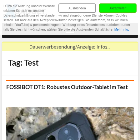
Durch die Nutzung unserer Website
Ausblenden
Akzeptieren
erklären Sie sich mit unserer
Datenschutzerklärung einverstanden, wir und eingebundene Dienste können Cookies
setzen. Mit Klick auf den Akzeptieren-Button bestätigen Sie außerdem, dass wir Ihnen
Inhalte (YouTube) & personenbezogene Werbung eines Drittanbieters ausliefern dürfen -
falls Sie dies nicht wünschen, wählen Sie bitte die Ausblenden-Schaltfläche.
Mehr Info.
Tag: Test
FOSSiBOT DT1: Robustes Outdoor-Tablet im Test