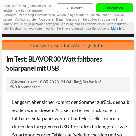
Durch die Nutzung unserer Website
Ausblenden
Akzeptieren
erklären Sie sich mit unserer
Datenschutzerklärung einverstanden, wir und eingebundene Dienste können Cookies
setzen. Mit Klick auf den Akzeptieren-Button bestätigen Sie außerdem, dass wir Ihnen
Inhalte (YouTube) & personenbezogene Werbung eines Drittanbieters ausliefern dürfen -
falls Sie dies nicht wünschen, wählen Sie bitte die Ausblenden-Schaltfläche.
Mehr Info.
Im Test: BLAVOR 30 Watt faltbares
Solarpanel mit USB
Aktualisiert:
18.05.2023, 21:04 Uhr
Stefan Kröll
0 Kommentare
Langsam aber sicher kommt der Sommer zurück, deshalb
wollen wir in diesem Artikel mal einen Blick auf ein
faltbares Solarpanel werfen. Laut Hersteller können
durch den integrierten USB-Port direkt Kleingeräte wie
Smartphones oder Tablets aufgeladen werden und so