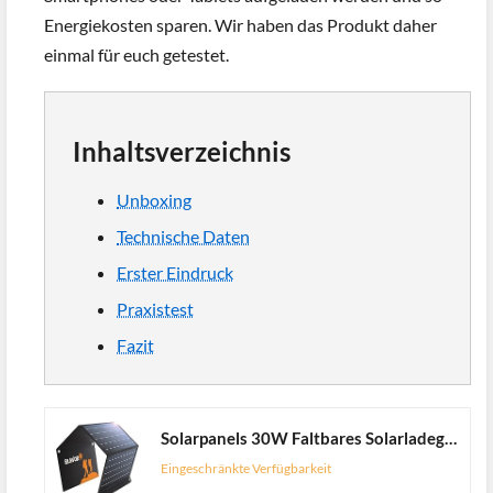
Energiekosten sparen. Wir haben das Produkt daher
einmal für euch getestet.
Inhaltsverzeichnis
Unboxing
Technische Daten
Erster Eindruck
Praxistest
Fazit
Solarpanels 30W Faltbares Solarladegerät Premium monokristallines mit QC3.0 24W & DC18V1.6A Ausgang Solarbatterieladegerät kompatibel mit Solargeneratoren, Telefonen, Tablets, für Outdoor-Aktivitäten
Eingeschränkte Verfügbarkeit