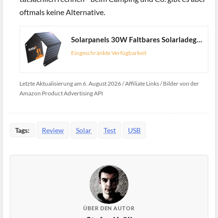
oftmals keine Alternative.
Solarpanels 30W Faltbares Solarladegerät Premium monokristallines mit QC3.0 24W & DC18V1.6A Ausgang Solarbatterieladegerät kompatibel mit Solargeneratoren, Telefonen, Tablets, für Outdoor-Aktivitäten
Eingeschränkte Verfügbarkeit
Letzte Aktualisierung am 6. August 2026 / Affiliate Links / Bilder von der
Amazon Product Advertising API
Tags:
Review
Solar
Test
USB
ÜBER DEN AUTOR