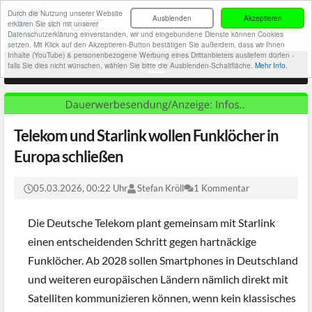
Durch die Nutzung unserer Website
Ausblenden
Akzeptieren
erklären Sie sich mit unserer
Datenschutzerklärung einverstanden, wir und eingebundene Dienste können Cookies
setzen. Mit Klick auf den Akzeptieren-Button bestätigen Sie außerdem, dass wir Ihnen
Inhalte (YouTube) & personenbezogene Werbung eines Drittanbieters ausliefern dürfen -
falls Sie dies nicht wünschen, wählen Sie bitte die Ausblenden-Schaltfläche.
Mehr Info.
Telekom und Starlink wollen Funklöcher in
Europa schließen
05.03.2026, 00:22 Uhr
Stefan Kröll
1 Kommentar
Die Deutsche Telekom plant gemeinsam mit Starlink
einen entscheidenden Schritt gegen hartnäckige
Funklöcher. Ab 2028 sollen Smartphones in Deutschland
und weiteren europäischen Ländern nämlich direkt mit
Satelliten kommunizieren können, wenn kein klassisches