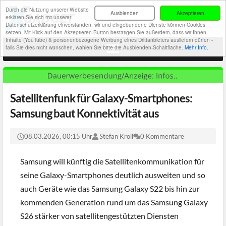
Durch die Nutzung unserer Website
Ausblenden
Akzeptieren
erklären Sie sich mit unserer
Datenschutzerklärung einverstanden, wir und eingebundene Dienste können Cookies
setzen. Mit Klick auf den Akzeptieren-Button bestätigen Sie außerdem, dass wir Ihnen
Inhalte (YouTube) & personenbezogene Werbung eines Drittanbieters ausliefern dürfen -
falls Sie dies nicht wünschen, wählen Sie bitte die Ausblenden-Schaltfläche.
Mehr Info.
Satellitenfunk für Galaxy-Smartphones:
Samsung baut Konnektivität aus
08.03.2026, 00:15 Uhr
Stefan Kröll
0 Kommentare
Samsung will künftig die Satellitenkommunikation für
seine Galaxy-Smartphones deutlich ausweiten und so
auch Geräte wie das Samsung Galaxy S22 bis hin zur
kommenden Generation rund um das Samsung Galaxy
S26 stärker von satellitengestützten Diensten