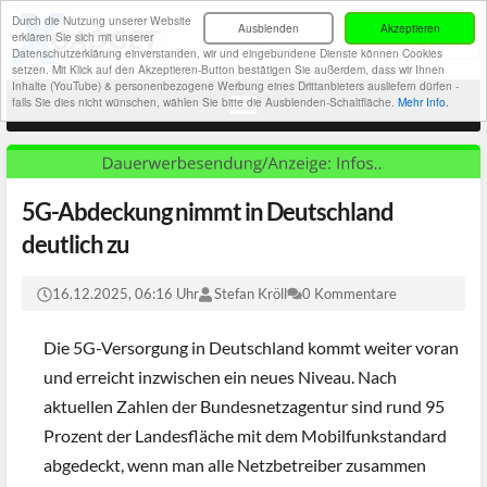
Durch die Nutzung unserer Website
Ausblenden
Akzeptieren
erklären Sie sich mit unserer
Datenschutzerklärung einverstanden, wir und eingebundene Dienste können Cookies
setzen. Mit Klick auf den Akzeptieren-Button bestätigen Sie außerdem, dass wir Ihnen
Inhalte (YouTube) & personenbezogene Werbung eines Drittanbieters ausliefern dürfen -
falls Sie dies nicht wünschen, wählen Sie bitte die Ausblenden-Schaltfläche.
Mehr Info.
5G-Abdeckung nimmt in Deutschland
deutlich zu
16.12.2025, 06:16 Uhr
Stefan Kröll
0 Kommentare
Die 5G-Versorgung in Deutschland kommt weiter voran
und erreicht inzwischen ein neues Niveau. Nach
aktuellen Zahlen der Bundesnetzagentur sind rund 95
Prozent der Landesfläche mit dem Mobilfunkstandard
abgedeckt, wenn man alle Netzbetreiber zusammen