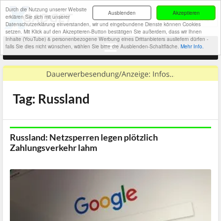
Durch die Nutzung unserer Website
Ausblenden
Akzeptieren
erklären Sie sich mit unserer
Datenschutzerklärung einverstanden, wir und eingebundene Dienste können Cookies
setzen. Mit Klick auf den Akzeptieren-Button bestätigen Sie außerdem, dass wir Ihnen
Inhalte (YouTube) & personenbezogene Werbung eines Drittanbieters ausliefern dürfen -
falls Sie dies nicht wünschen, wählen Sie bitte die Ausblenden-Schaltfläche.
Mehr Info.
Tag: Russland
Russland: Netzsperren legen plötzlich
Zahlungsverkehr lahm