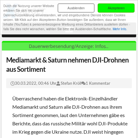
Durch die Nutzung unserer Website
Ausblenden
Akzeptieren
erklären Sie sich mit unserer
Datenschutzerklärung einverstanden, wir und eingebundene Dienste können Cookies
setzen. Mit Klick auf den Akzeptieren-Button bestätigen Sie außerdem, dass wir Ihnen
Inhalte (YouTube) & personenbezogene Werbung eines Drittanbieters ausliefern dürfen -
falls Sie dies nicht wünschen, wählen Sie bitte die Ausblenden-Schaltfläche.
Mehr Info.
Mediamarkt & Saturn nehmen DJI-Drohnen
aus Sortiment
30.03.2022, 00:46 Uhr
Stefan Kröll
1 Kommentar
Überraschend haben die Elektronik-Einzelhändler
Mediamarkt und Saturn alle DJI-Drohnen aus ihrem
Sortiment genommen, laut den Unternehmen gäbe es
Berichte, dass das russische Militär wohl DJI-Produkte
im Krieg gegen die Ukraine nutze. DJI weist hingegen