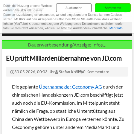
Durch die Nutzung unserer Website
Ausblenden
Akzeptieren
erklären Sie sich mit unserer
Datenschutzerklärung einverstanden, wir und eingebundene Dienste können Cookies
setzen. Mit Klick auf den Akzeptieren-Button bestätigen Sie außerdem, dass wir Ihnen
Inhalte (YouTube) & personenbezogene Werbung eines Drittanbieters ausliefern dürfen -
falls Sie dies nicht wünschen, wählen Sie bitte die Ausblenden-Schaltfläche.
Mehr Info.
EU prüft Milliardenübernahme von JD.com
30.05.2026, 00:03 Uhr
Stefan Kröll
0 Kommentare
Die geplante
Übernahme der Ceconomy AG
durch den
chinesischen Handelskonzern JD.com beschäftigt jetzt
auch noch die EU-Kommission. Im Mittelpunkt steht
nämlich die Frage, ob staatliche Unterstützung aus
China den Wettbewerb in Europa verzerren könnte. Zu
Ceconomy gehören unter anderem MediaMarkt und