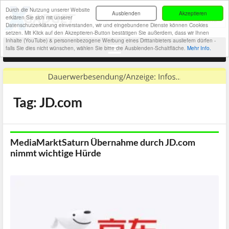
Durch die Nutzung unserer Website
Ausblenden
Akzeptieren
erklären Sie sich mit unserer
Datenschutzerklärung einverstanden, wir und eingebundene Dienste können Cookies
setzen. Mit Klick auf den Akzeptieren-Button bestätigen Sie außerdem, dass wir Ihnen
Inhalte (YouTube) & personenbezogene Werbung eines Drittanbieters ausliefern dürfen -
falls Sie dies nicht wünschen, wählen Sie bitte die Ausblenden-Schaltfläche.
Mehr Info.
Tag: JD.com
MediaMarktSaturn Übernahme durch JD.com
nimmt wichtige Hürde