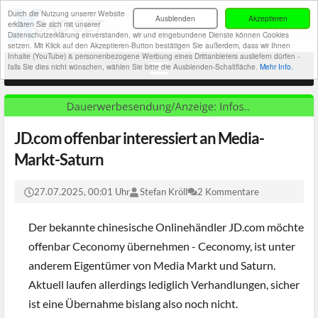
Durch die Nutzung unserer Website
Ausblenden
Akzeptieren
erklären Sie sich mit unserer
Datenschutzerklärung einverstanden, wir und eingebundene Dienste können Cookies
setzen. Mit Klick auf den Akzeptieren-Button bestätigen Sie außerdem, dass wir Ihnen
Inhalte (YouTube) & personenbezogene Werbung eines Drittanbieters ausliefern dürfen -
falls Sie dies nicht wünschen, wählen Sie bitte die Ausblenden-Schaltfläche.
Mehr Info.
JD.com offenbar interessiert an Media-
Markt-Saturn
27.07.2025, 00:01 Uhr
Stefan Kröll
2 Kommentare
Der bekannte chinesische Onlinehändler JD.com möchte
offenbar Ceconomy übernehmen - Ceconomy, ist unter
anderem Eigentümer von Media Markt und Saturn.
Aktuell laufen allerdings lediglich Verhandlungen, sicher
ist eine Übernahme bislang also noch nicht.