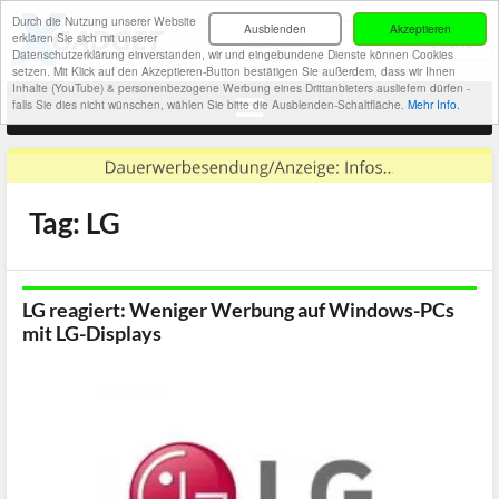
Durch die Nutzung unserer Website
Ausblenden
Akzeptieren
erklären Sie sich mit unserer
Datenschutzerklärung einverstanden, wir und eingebundene Dienste können Cookies
setzen. Mit Klick auf den Akzeptieren-Button bestätigen Sie außerdem, dass wir Ihnen
Inhalte (YouTube) & personenbezogene Werbung eines Drittanbieters ausliefern dürfen -
falls Sie dies nicht wünschen, wählen Sie bitte die Ausblenden-Schaltfläche.
Mehr Info.
Tag: LG
LG reagiert: Weniger Werbung auf Windows-PCs
mit LG-Displays