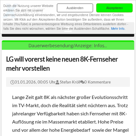
Durch die Nutzung unserer Website
Ausblenden
Akzeptieren
erklären Sie sich mit unserer
Datenschutzerklärung einverstanden, wir und eingebundene Dienste können Cookies
setzen. Mit Klick auf den Akzeptieren-Button bestätigen Sie außerdem, dass wir Ihnen
Inhalte (YouTube) & personenbezogene Werbung eines Drittanbieters ausliefern dürfen -
falls Sie dies nicht wünschen, wählen Sie bitte die Ausblenden-Schaltfläche.
Mehr Info.
LG will vorerst keine neuen 8K-Fernseher
mehr vorstellen
31.01.2026, 00:05 Uhr
Stefan Kröll
0 Kommentare
Lange Zeit galt 8K als nächster großer Evolutionsschritt
im TV-Markt, doch die Realität sieht nüchtern aus. Trotz
jahrelanger Verfügbarkeit haben sich Fernseher mit 8K-
Auflösung nie im Massenmarkt etabliert. Hohe Preise
und vor allem der hohe Energiebedarf sowie der Mangel