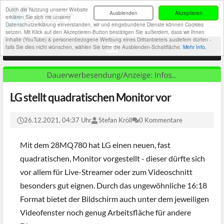
Durch die Nutzung unserer Website
Ausblenden
Akzeptieren
erklären Sie sich mit unserer
Datenschutzerklärung einverstanden, wir und eingebundene Dienste können Cookies
setzen. Mit Klick auf den Akzeptieren-Button bestätigen Sie außerdem, dass wir Ihnen
Inhalte (YouTube) & personenbezogene Werbung eines Drittanbieters ausliefern dürfen -
falls Sie dies nicht wünschen, wählen Sie bitte die Ausblenden-Schaltfläche.
Mehr Info.
LG stellt quadratischen Monitor vor
26.12.2021, 04:37 Uhr
Stefan Kröll
0 Kommentare
Mit dem 28MQ780 hat LG einen neuen, fast
quadratischen, Monitor vorgestellt - dieser dürfte sich
vor allem für Live-Streamer oder zum Videoschnitt
besonders gut eignen. Durch das ungewöhnliche 16:18
Format bietet der Bildschirm auch unter dem jeweiligen
Videofenster noch genug Arbeitsfläche für andere