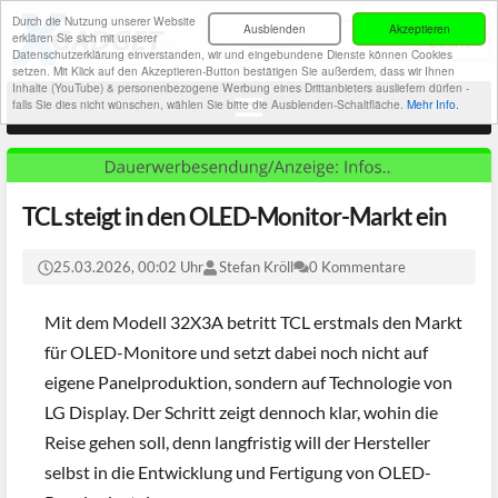
Durch die Nutzung unserer Website
Ausblenden
Akzeptieren
erklären Sie sich mit unserer
Datenschutzerklärung einverstanden, wir und eingebundene Dienste können Cookies
setzen. Mit Klick auf den Akzeptieren-Button bestätigen Sie außerdem, dass wir Ihnen
Inhalte (YouTube) & personenbezogene Werbung eines Drittanbieters ausliefern dürfen -
falls Sie dies nicht wünschen, wählen Sie bitte die Ausblenden-Schaltfläche.
Mehr Info.
TCL steigt in den OLED-Monitor-Markt ein
25.03.2026, 00:02 Uhr
Stefan Kröll
0 Kommentare
Mit dem Modell 32X3A betritt TCL erstmals den Markt
für OLED-Monitore und setzt dabei noch nicht auf
eigene Panelproduktion, sondern auf Technologie von
LG Display. Der Schritt zeigt dennoch klar, wohin die
Reise gehen soll, denn langfristig will der Hersteller
selbst in die Entwicklung und Fertigung von OLED-