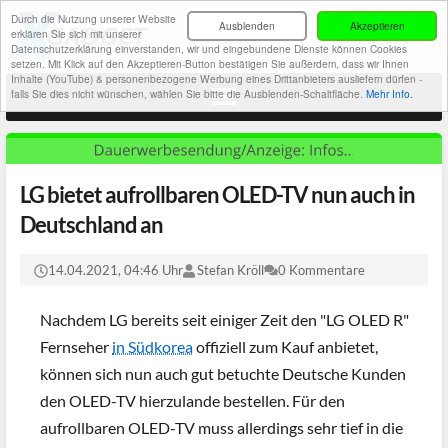
Durch die Nutzung unserer Website
Ausblenden
Akzeptieren
erklären Sie sich mit unserer
Datenschutzerklärung einverstanden, wir und eingebundene Dienste können Cookies
setzen. Mit Klick auf den Akzeptieren-Button bestätigen Sie außerdem, dass wir Ihnen
Inhalte (YouTube) & personenbezogene Werbung eines Drittanbieters ausliefern dürfen -
falls Sie dies nicht wünschen, wählen Sie bitte die Ausblenden-Schaltfläche.
Mehr Info.
LG bietet aufrollbaren OLED-TV nun auch in
Deutschland an
14.04.2021, 04:46 Uhr
Stefan Kröll
0 Kommentare
Nachdem LG bereits seit einiger Zeit den "LG OLED R"
Fernseher
in Südkorea
offiziell zum Kauf anbietet,
können sich nun auch gut betuchte Deutsche Kunden
den OLED-TV hierzulande bestellen. Für den
aufrollbaren OLED-TV muss allerdings sehr tief in die