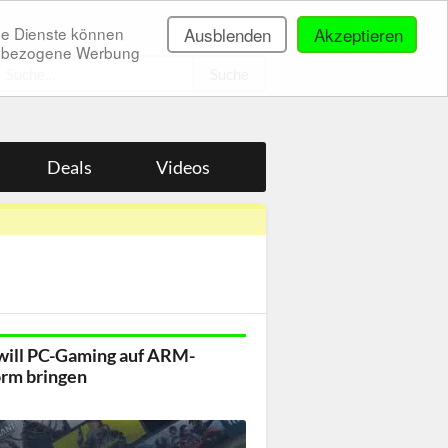
ne Dienste können
Ausblenden
Akzeptieren
onenbezogene Werbung
.
Deals
Videos
will PC-Gaming auf ARM-
orm bringen