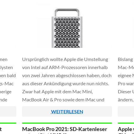
inen
Ursprünglich wollte Apple die Umstellung
Bislang
lysten
von Intel auf ARM-Prozessoren innerhalb
Mac-Mod
men bald
von zwei Jahren abgeschlossen haben, doch
eignee 
gs-Mac
aus dieser Ankündigung wurde nun nichts.
Pro war
herige
Zwar hat Apple mit dem Mac Mini,
Dieser 
ende
MacBook Air & Pro sowie dem iMac und
ändern,
n
dem Mac Studio schon etliche Mac's auf die
des Jou
WEITERLESEN
ies
neuen M1 und M2 Prozessoren umgestellt,
Bloombe
-
doch der leistungsstarke Mac […]
t
MacBook Pro 2021: SD-Kartenleser
Apple 