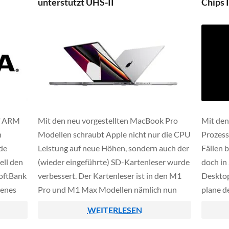
unterstützt UHS-II
Chips 
rf ARM
Mit den neu vorgestellten MacBook Pro
Mit de
n
Modellen schraubt Apple nicht nur die CPU
Prozess
de
Leistung auf neue Höhen, sondern auch der
Fällen 
ell den
(wieder eingeführte) SD-Kartenleser wurde
doch in 
oftBank
verbessert. Der Kartenleser ist in den M1
Desktop
genes
Pro und M1 Max Modellen nämlich nun
plane d
Börse
deutlich performanter angebunden als
SoC-Roa
WEITERLESEN
frühere MacBook's, sodass sowohl Lese- als
Consume