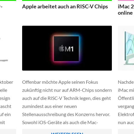
auch Schreiboperationen wesentlich flotter
-
Apple arbeitet auch an RISC-V Chips
iMac 2
von der Hand […]
online
ktober
Offenbar möchte Apple seinen Fokus
Nachde
elle
zukünftig nicht nur auf ARM-Chips sondern
iMac mi
esign
auch auf die RISC-V Technik legen, dies geht
Öffentli
rascht
zumindest aus einer neuen
vergang
uf ein
Stellenausschreibung des Konzerns hervor.
Elektro
mit
Sowohl iOS-Geräte als auch die Mac-
nun auc
auch das
Plattform könnten in Zukunft also auch
YouTube