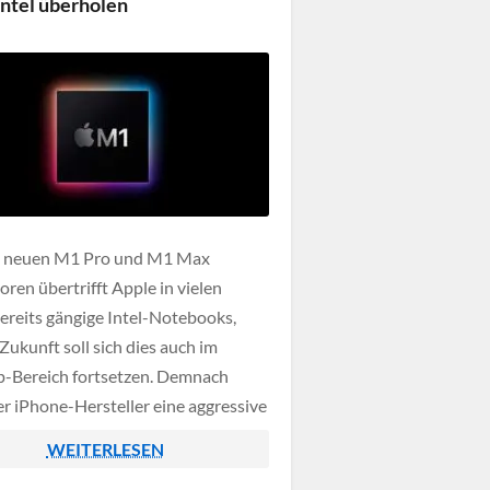
Intel überholen
n neuen M1 Pro und M1 Max
oren übertrifft Apple in vielen
bereits gängige Intel-Notebooks,
Zukunft soll sich dies auch im
-Bereich fortsetzen. Demnach
er iPhone-Hersteller eine aggressive
dmap um zukünftig auch alle Intel
WEITERLESEN
r Chips zu schlagen.