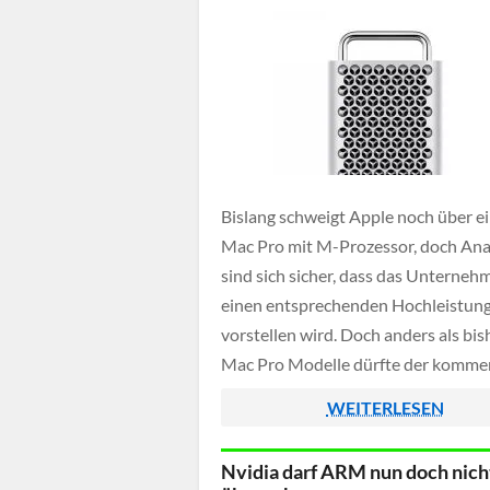
Bislang schweigt Apple noch über e
Mac Pro mit M-Prozessor, doch Ana
sind sich sicher, dass das Unterneh
einen entsprechenden Hochleistun
vorstellen wird. Doch anders als bis
Mac Pro Modelle dürfte der komm
Mac Pro mit Apple's M-Prozessore
WEITERLESEN
deutlich weniger erweiterbar sein, d
vermutet zumindest der Bloomberg
Nvidia darf ARM nun doch nich
Journalist Mark Gurman.