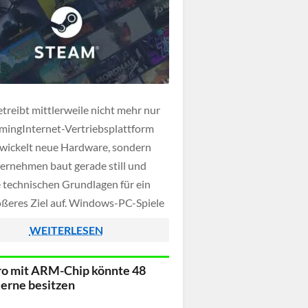
etreibt mittlerweile nicht mehr nur
mingInternet-Vertriebsplattform
wickelt neue Hardware, sondern
ernehmen baut gerade still und
ie technischen Grundlagen für ein
ößeres Ziel auf. Windows-PC-Spiele
 dadurch künftig auf nahezu jedem
WEITERLESEN
ät laufen. Was heute mit Steam
 und Steam Frame beginnt, könnte
o mit ARM-Chip könnte 48
auf Smartphones, Tablets und
erne besitzen
mpakten Laptops […]