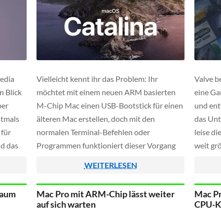
Media
Vielleicht kennt ihr das Problem: Ihr
Valve b
n Blick
möchtet mit einem neuen ARM basierten
eine Ga
ber
M-Chip Mac einen USB-Bootstick für einen
und ent
stmals
älteren Mac erstellen, doch mit den
das Unt
 für
normalen Terminal-Befehlen oder
leise d
d das
Programmen funktioniert dieser Vorgang
weit gr
dern
nicht – doch über einen leichten Umweg ist
könnten
WEITERLESEN
ld 1809.
es dennoch möglich, wir zeigen euch in
ARM-Ger
dieser Anleitung wie.
Machine
kaum
Mac Pro mit ARM-Chip lässt weiter
Mac Pr
morgen 
auf sich warten
CPU-K
ultrako