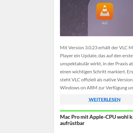
Mit Version 3.0.23 erhält der VLC 
Player ein Update, das auf den erste
unspektakulär wirkt, in der Praxis a
einen wichtigen Schritt markiert. Er
steht VLC offiziell als native Version
Windows on ARM zur Verfügung un
nicht nur für aktuelle Systeme, son
WEITERLESEN
rückwirkend bis zu Windows 10 Bui
Damit wird […]
Mac Pro mit Apple-CPU wohl 
aufrüstbar