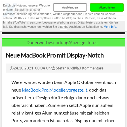
Durch die Nutzung unserer Website
Ausblenden
Akzeptieren
erklären Sie sich mit unserer
Datenschutzerklärung einverstanden, wir und eingebundene Dienste können Cookies
setzen. Mit Klick auf den Akzeptieren-Button bestätigen Sie außerdem, dass wir Ihnen
Inhalte (YouTube) & personenbezogene Werbung eines Drittanbieters ausliefern dürfen -
falls Sie dies nicht wünschen, wählen Sie bitte die Ausblenden-Schaltfläche.
Mehr Info.
Neue MacBook Pro mit Display-Notch
24.10.2021, 00:04 Uhr
Stefan Kröll
3 Kommentare
Wie erwartet wurden beim Apple Oktober Event auch
neue
MacBook Pro Modelle vorgestellt
, doch das
präsentierte Design dürfte einige dann doch etwas
überrascht haben. Zum einen setzt Apple nun auf ein
relativ kantiges Aluminumgehäuse mit zahlreichen
Ports, zum anderen ist auch das Display nun mit einer