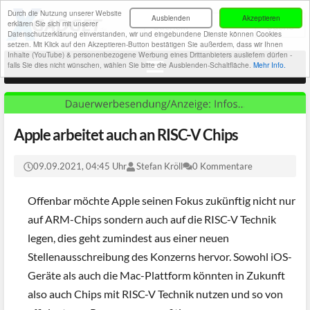
Durch die Nutzung unserer Website
Ausblenden
Akzeptieren
erklären Sie sich mit unserer
Datenschutzerklärung einverstanden, wir und eingebundene Dienste können Cookies
setzen. Mit Klick auf den Akzeptieren-Button bestätigen Sie außerdem, dass wir Ihnen
Inhalte (YouTube) & personenbezogene Werbung eines Drittanbieters ausliefern dürfen -
falls Sie dies nicht wünschen, wählen Sie bitte die Ausblenden-Schaltfläche.
Mehr Info.
Apple arbeitet auch an RISC-V Chips
09.09.2021, 04:45 Uhr
Stefan Kröll
0 Kommentare
Offenbar möchte Apple seinen Fokus zukünftig nicht nur
auf ARM-Chips sondern auch auf die RISC-V Technik
legen, dies geht zumindest aus einer neuen
Stellenausschreibung des Konzerns hervor. Sowohl iOS-
Geräte als auch die Mac-Plattform könnten in Zukunft
also auch Chips mit RISC-V Technik nutzen und so von