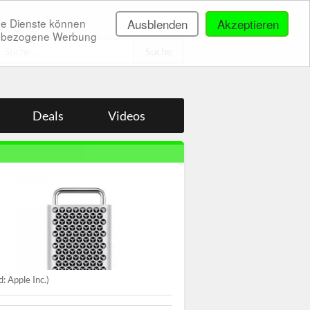
ne Dienste können
Ausblenden
Akzeptieren
onenbezogene Werbung
.
Deals
Videos
ld: Apple Inc.)