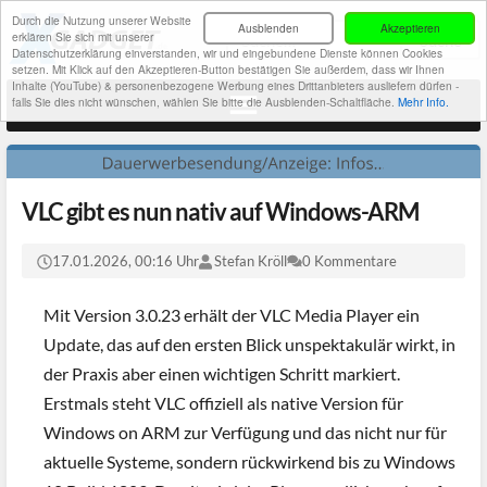
Durch die Nutzung unserer Website
Ausblenden
Akzeptieren
erklären Sie sich mit unserer
Datenschutzerklärung einverstanden, wir und eingebundene Dienste können Cookies
setzen. Mit Klick auf den Akzeptieren-Button bestätigen Sie außerdem, dass wir Ihnen
Inhalte (YouTube) & personenbezogene Werbung eines Drittanbieters ausliefern dürfen -
falls Sie dies nicht wünschen, wählen Sie bitte die Ausblenden-Schaltfläche.
Mehr Info.
VLC gibt es nun nativ auf Windows-ARM
17.01.2026, 00:16 Uhr
Stefan Kröll
0 Kommentare
Mit Version 3.0.23 erhält der VLC Media Player ein
Update, das auf den ersten Blick unspektakulär wirkt, in
der Praxis aber einen wichtigen Schritt markiert.
Erstmals steht VLC offiziell als native Version für
Windows on ARM zur Verfügung und das nicht nur für
aktuelle Systeme, sondern rückwirkend bis zu Windows