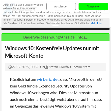
Durch die Nutzung unserer Website
Ausblenden
Akzeptieren
erklären Sie sich mit unserer
Datenschutzerklärung einverstanden, wir und eingebundene Dienste können Cookies
setzen. Mit Klick auf den Akzeptieren-Button bestätigen Sie außerdem, dass wir Ihnen
Inhalte (YouTube) & personenbezogene Werbung eines Drittanbieters ausliefern dürfen -
falls Sie dies nicht wünschen, wählen Sie bitte die Ausblenden-Schaltfläche.
Mehr Info.
Windows 10: Kostenfreie Updates nur mit
Microsoft-Konto
27.09.2025, 00:26 Uhr
Stefan Kröll
0 Kommentare
Kürzlich hatten
wir berichtet
, dass Microsoft in der EU
kein Geld für die Extended Security Updates von
Windows 10 verlangen wird. Dies hat Microsoft nun
auch noch einmal bestätigt, weist aber darauf hin, dass
im Gegenzug das jeweilige Windows 10 System mit