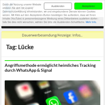
Durch die Nutzung unserer Website
Ausblenden
Akzeptieren
erklären Sie sich mit unserer
Datenschutzerklärung einverstanden, wir und eingebundene Dienste können Cookies
setzen. Mit Klick auf den Akzeptieren-Button bestätigen Sie außerdem, dass wir Ihnen
Inhalte (YouTube) & personenbezogene Werbung eines Drittanbieters ausliefern dürfen -
falls Sie dies nicht wünschen, wählen Sie bitte die Ausblenden-Schaltfläche.
Mehr Info.
Tag: Lücke
Angriffsmethode ermöglicht heimliches Tracking
durch WhatsApp & Signal