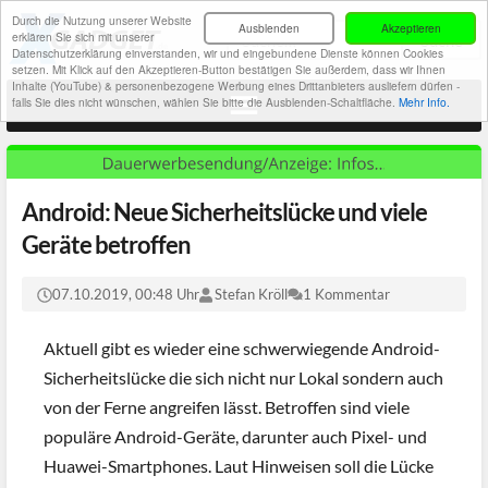
Durch die Nutzung unserer Website
Ausblenden
Akzeptieren
erklären Sie sich mit unserer
Datenschutzerklärung einverstanden, wir und eingebundene Dienste können Cookies
setzen. Mit Klick auf den Akzeptieren-Button bestätigen Sie außerdem, dass wir Ihnen
Inhalte (YouTube) & personenbezogene Werbung eines Drittanbieters ausliefern dürfen -
falls Sie dies nicht wünschen, wählen Sie bitte die Ausblenden-Schaltfläche.
Mehr Info.
Android: Neue Sicherheitslücke und viele
Geräte betroffen
07.10.2019, 00:48 Uhr
Stefan Kröll
1 Kommentar
Aktuell gibt es wieder eine schwerwiegende Android-
Sicherheitslücke die sich nicht nur Lokal sondern auch
von der Ferne angreifen lässt. Betroffen sind viele
populäre Android-Geräte, darunter auch Pixel- und
Huawei-Smartphones. Laut Hinweisen soll die Lücke