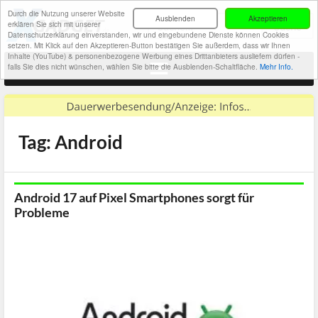
Durch die Nutzung unserer Website
Ausblenden
Akzeptieren
erklären Sie sich mit unserer
Datenschutzerklärung einverstanden, wir und eingebundene Dienste können Cookies
setzen. Mit Klick auf den Akzeptieren-Button bestätigen Sie außerdem, dass wir Ihnen
Inhalte (YouTube) & personenbezogene Werbung eines Drittanbieters ausliefern dürfen -
falls Sie dies nicht wünschen, wählen Sie bitte die Ausblenden-Schaltfläche.
Mehr Info.
Tag: Android
Android 17 auf Pixel Smartphones sorgt für
Probleme