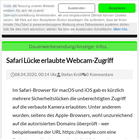
Durch die Nutzung unserer Website
Ausblenden
Akzeptieren
erklären Sie sich mit unserer
Datenschutzerklärung einverstanden, wir und eingebundene Dienste können Cookies
setzen. Mit Klick auf den Akzeptieren-Button bestätigen Sie außerdem, dass wir Ihnen
Inhalte (YouTube) & personenbezogene Werbung eines Drittanbieters ausliefern dürfen -
falls Sie dies nicht wünschen, wählen Sie bitte die Ausblenden-Schaltfläche.
Mehr Info.
Safari Lücke erlaubte Webcam-Zugriff
08.04.2020, 00:14 Uhr
Stefan Kröll
0 Kommentare
Im Safari-Browser für macOS und iOS gab es kürzlich
mehrere Sicherheitslücken die unberechtigten Zugriff
auf die verbaute Kamera erlaubten. Unter anderem
wurden, seitens des Apple-Browsers, wohl unzureichend
auf die autorisierten Domains überprüft - wer
beispielsweise der URL https://example.com eine