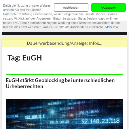
Durch die Nutzung unserer Website
Ausblenden
Akzeptieren
erklären Sie sich mit unserer
Datenschutzerklärung einverstanden, wir und eingebundene Dienste können Cookies
setzen. Mit Klick auf den Akzeptieren-Button bestätigen Sie außerdem, dass wir Ihnen
Inhalte (YouTube) & personenbezogene Werbung eines Drittanbieters ausliefern dürfen -
falls Sie dies nicht wünschen, wählen Sie bitte die Ausblenden-Schaltfläche.
Mehr Info.
Tag: EuGH
EuGH stärkt Geoblocking bei unterschiedlichen
Urheberrechten