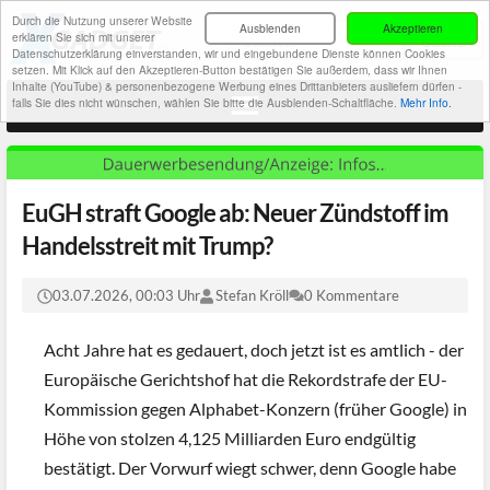
Durch die Nutzung unserer Website
Ausblenden
Akzeptieren
erklären Sie sich mit unserer
Datenschutzerklärung einverstanden, wir und eingebundene Dienste können Cookies
setzen. Mit Klick auf den Akzeptieren-Button bestätigen Sie außerdem, dass wir Ihnen
Inhalte (YouTube) & personenbezogene Werbung eines Drittanbieters ausliefern dürfen -
falls Sie dies nicht wünschen, wählen Sie bitte die Ausblenden-Schaltfläche.
Mehr Info.
EuGH straft Google ab: Neuer Zündstoff im
Handelsstreit mit Trump?
03.07.2026, 00:03 Uhr
Stefan Kröll
0 Kommentare
Acht Jahre hat es gedauert, doch jetzt ist es amtlich - der
Europäische Gerichtshof hat die Rekordstrafe der EU-
Kommission gegen Alphabet-Konzern (früher Google) in
Höhe von stolzen 4,125 Milliarden Euro endgültig
bestätigt. Der Vorwurf wiegt schwer, denn Google habe