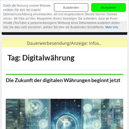
Durch die Nutzung unserer Website
Ausblenden
Akzeptieren
erklären Sie sich mit unserer
Datenschutzerklärung einverstanden, wir und eingebundene Dienste können Cookies
setzen. Mit Klick auf den Akzeptieren-Button bestätigen Sie außerdem, dass wir Ihnen
Inhalte (YouTube) & personenbezogene Werbung eines Drittanbieters ausliefern dürfen -
falls Sie dies nicht wünschen, wählen Sie bitte die Ausblenden-Schaltfläche.
Mehr Info.
Tag: Digitalwährung
Die Zukunft der digitalen Währungen beginnt jetzt