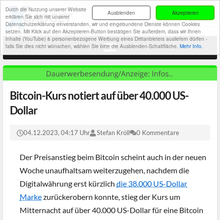
Durch die Nutzung unserer Website
Ausblenden
Akzeptieren
erklären Sie sich mit unserer
Datenschutzerklärung einverstanden, wir und eingebundene Dienste können Cookies
setzen. Mit Klick auf den Akzeptieren-Button bestätigen Sie außerdem, dass wir Ihnen
Inhalte (YouTube) & personenbezogene Werbung eines Drittanbieters ausliefern dürfen -
falls Sie dies nicht wünschen, wählen Sie bitte die Ausblenden-Schaltfläche.
Mehr Info.
Bitcoin-Kurs notiert auf über 40.000 US-
Dollar
04.12.2023, 04:17 Uhr
Stefan Kröll
0 Kommentare
Der Preisanstieg beim Bitcoin scheint auch in der neuen
Woche unaufhaltsam weiterzugehen, nachdem die
Digitalwährung erst kürzlich
die 38.000 US-Dollar
Marke
zurückerobern konnte, stieg der Kurs um
Mitternacht auf über 40.000 US-Dollar für eine Bitcoin