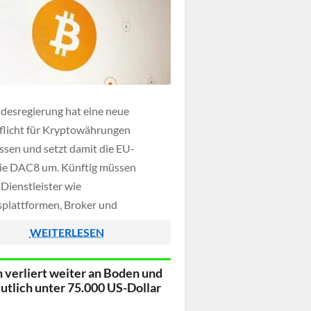
desregierung hat eine neue
licht für Kryptowährungen
ssen und setzt damit die EU-
nie DAC8 um. Künftig müssen
Dienstleister wie
plattformen, Broker und
er daher umfangreiche
WEITERLESEN
tionen über ihre Kunden und deren
tionen an die Behörden
n verliert weiter an Boden und
eben. Erfasst werden unter anderem
deutlich unter 75.000 US-Dollar
iche Daten sowie Kauf-, Verkaufs-