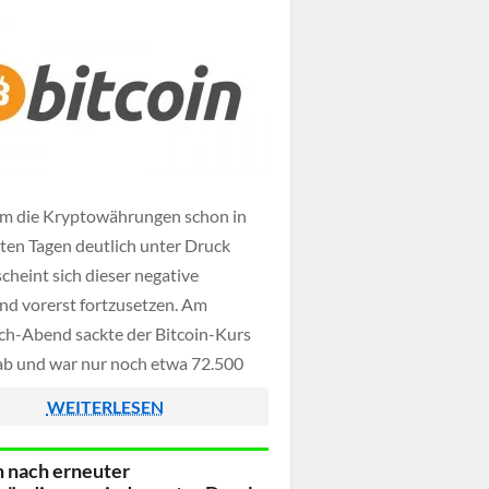
schgeschäfte einschließlich
kt und Marktwert.
m die Kryptowährungen schon in
zten Tagen deutlich unter Druck
cheint sich dieser negative
nd vorerst fortzusetzen. Am
h-Abend sackte der Bitcoin-Kurs
ab und war nur noch etwa 72.500
ar pro voller Einheit Wert. Somit
WEITERLESEN
die bekannteste Kryptowährung der
nerhalb von nur 24 Stunden weitere
n nach erneuter
ent - auf die […]