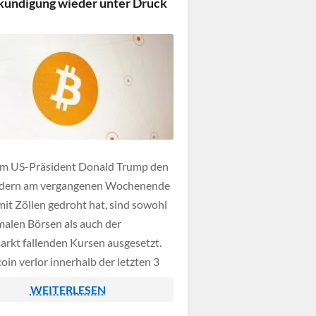
kündigung wieder unter Druck
m US-Präsident Donald Trump den
dern am vergangenen Wochenende
mit Zöllen gedroht hat, sind sowohl
malen Börsen als auch der
rkt fallenden Kursen ausgesetzt.
oin verlor innerhalb der letzten 3
o um knapp 7 Prozent an Wert,
WEITERLESEN
 Kryptowährungen wie Monero