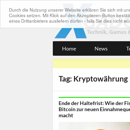
Durch die Nutzung unserer Website erklären Sie sich mit 
Cookies setzen. Mit Klick auf den Akzeptieren-Button bes
eines Drittanbieters ausliefern dürfen - falls Sie dies nicht
Home
News
T
Tag: Kryptowährung
Ende der Haltefrist: Wie der Fi
Bitcoin zur neuen Einnahmeque
macht