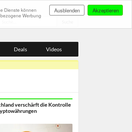
ne Dienste können
Ausblenden
Akzeptieren
onenbezogene Werbung
.
Deals
Videos
hland verschärft die Kontrolle
ryptowährungen