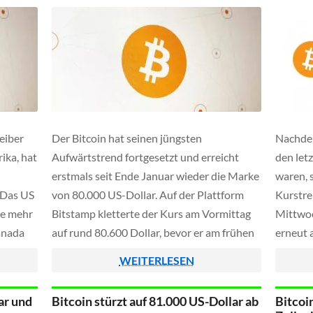
…]
und Tau
Zeitpun
eiber
Der Bitcoin hat seinen jüngsten
Nachde
ika, hat
Aufwärtstrend fortgesetzt und erreicht
den let
erstmals seit Ende Januar wieder die Marke
waren, s
 Das US
von 80.000 US-Dollar. Auf der Plattform
Kurstre
se mehr
Bitstamp kletterte der Kurs am Vormittag
Mittwoc
anada
auf rund 80.600 Dollar, bevor er am frühen
erneut 
r
Nachmittag zunächst etwas nachgab und
US-Doll
WEITERLESEN
reich.
zunächst auf 78.500 US-Dollar nachgab -
verlor 
am späten Nachmittag wurde allerdings
Welt in
ar und
Bitcoin stürzt auf 81.000 US-Dollar ab
Bitcoi
erneut dann erneut […]
3,2 Proz