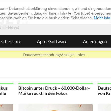
unserer Datenschutzerklärung einverstanden, wir und eingebunde
tätigen Sie außerdem, dass wir Ihnen Inhalte (YouTube) & pers
 wünschen, wählen Sie bitte die Ausblenden-Schaltfläche.
Mehr Info
estberichte
App's/Software
Anleitungen
skus
Bitcoin unter Druck – 60.000-Dollar-
Deutsc
lle
Marke rückt in den Fokus
von K