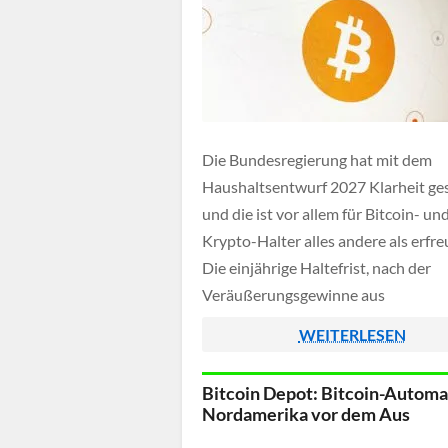
Die Bundesregierung hat mit dem
Haushaltsentwurf 2027 Klarheit ge
und die ist vor allem für Bitcoin- un
Krypto-Halter alles andere als erfreu
Die einjährige Haltefrist, nach der
Veräußerungsgewinne aus
Kryptowährungen bislang steuerfre
WEITERLESEN
bleiben, soll nämlich fallen. Stattde
sollen Kryptowerte künftig den Ein
Bitcoin Depot: Bitcoin-Automa
aus Kapitalvermögen zugeordnet w
Nordamerika vor dem Aus
steuerlich behandelt wie Aktien. Offi