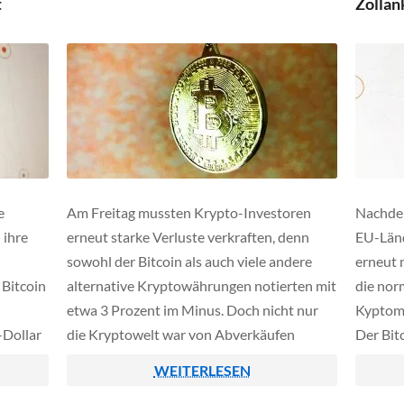
t
Zollan
e
Am Freitag mussten Krypto-Investoren
Nachde
 ihre
erneut starke Verluste verkraften, denn
EU-Län
sowohl der Bitcoin als auch viele andere
erneut 
 Bitcoin
alternative Kryptowährungen notierten mit
die nor
etwa 3 Prozent im Minus. Doch nicht nur
Kyptoma
-Dollar
die Kryptowelt war von Abverkäufen
Der Bitc
rigen
betroffen, auch Edelmetalle wie Gold oder
Tagen s
WEITERLESEN
Silber mussten am 30. Januar 2026
andere