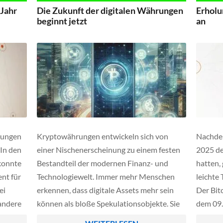
ebenfalls eine starke Korrektur verbuchen.
müssen 
 Jahr
Die Zukunft der digitalen Währungen
Erholu
So belief sich etwa der […]
verkraf
beginnt jetzt
an
rungen
Kryptowährungen entwickeln sich von
Nachde
 In den
einer Nischenerscheinung zu einem festen
2025 de
 konnte
Bestandteil der modernen Finanz- und
hatten,
ent für
Technologiewelt. Immer mehr Menschen
leichte
ei
erkennen, dass digitale Assets mehr sein
Der Bit
 andere
können als bloße Spekulationsobjekte. Sie
dem 09.
er XRP
bilden die Grundlage für ein neues, offenes
über 94