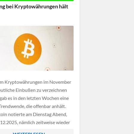
sogar ein Minus von 24 Prozent
ng bei Kryptowährungen hält
ten.
m Kryptowährungen im November
utliche Einbußen zu verzeichnen
 gab es in den letzten Wochen eine
 Trendwende, die offenbar anhält.
coin notierte am Dienstag Abend,
12.2025, nämlich zeitweise wieder
.000 US-Dollar und damit etwa