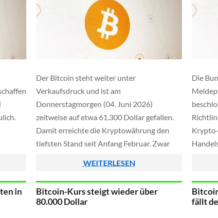
Der Bitcoin steht weiter unter
Die Bun
schaffen
Verkaufsdruck und ist am
Meldepf
d
Donnerstagmorgen (04. Juni 2026)
beschlo
lich.
zeitweise auf etwa 61.300 Dollar gefallen.
Richtli
Damit erreichte die Kryptowährung den
Krypto-
tiefsten Stand seit Anfang Februar. Zwar
Handels
i
setzte im Anschluss eine leichte Erholung
Verwahr
WEITERLESEN
ssen
auf über 64.000 US-Dollar ein, die
Informa
künften
Stimmung am Markt bleibt jedoch
Transak
ten in
Bitcoin-Kurs steigt wieder über
Bitcoi
erden –
angespannt. Gegen Mittag rutschte der
weiterg
80.000 Dollar
fällt 
ziell
Kurs nämlich erneut […]
persönl