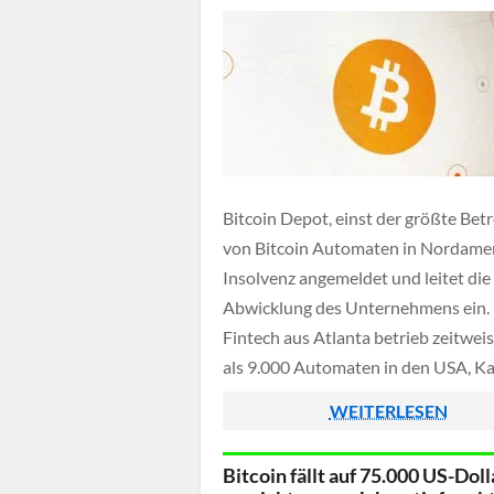
begründet das Finanzministerium [
Bitcoin Depot, einst der größte Betr
von Bitcoin Automaten in Nordamer
Insolvenz angemeldet und leitet die
Abwicklung des Unternehmens ein.
Fintech aus Atlanta betrieb zeitwei
als 9.000 Automaten in den USA, K
und Australien und galt als einer de
WEITERLESEN
bekanntesten Anbieter in diesem Be
Bitcoin fällt auf 75.000 US-Doll