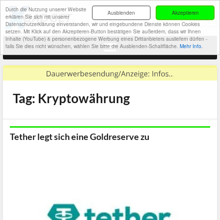
Durch die Nutzung unserer Website
Ausblenden
Akzeptieren
erklären Sie sich mit unserer
Datenschutzerklärung einverstanden, wir und eingebundene Dienste können Cookies
setzen. Mit Klick auf den Akzeptieren-Button bestätigen Sie außerdem, dass wir Ihnen
Inhalte (YouTube) & personenbezogene Werbung eines Drittanbieters ausliefern dürfen -
falls Sie dies nicht wünschen, wählen Sie bitte die Ausblenden-Schaltfläche.
Mehr Info.
Tag: Kryptowährung
Tether legt sich eine Goldreserve zu