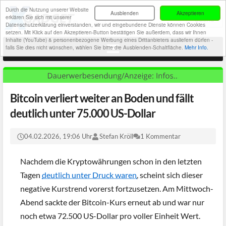
Durch die Nutzung unserer Website
Ausblenden
Akzeptieren
erklären Sie sich mit unserer
Datenschutzerklärung einverstanden, wir und eingebundene Dienste können Cookies
setzen. Mit Klick auf den Akzeptieren-Button bestätigen Sie außerdem, dass wir Ihnen
Inhalte (YouTube) & personenbezogene Werbung eines Drittanbieters ausliefern dürfen -
falls Sie dies nicht wünschen, wählen Sie bitte die Ausblenden-Schaltfläche.
Mehr Info.
Bitcoin verliert weiter an Boden und fällt
deutlich unter 75.000 US-Dollar
04.02.2026, 19:06 Uhr
Stefan Kröll
1 Kommentar
Nachdem die Kryptowährungen schon in den letzten
Tagen
deutlich unter Druck waren
, scheint sich dieser
negative Kurstrend vorerst fortzusetzen. Am Mittwoch-
Abend sackte der Bitcoin-Kurs erneut ab und war nur
noch etwa 72.500 US-Dollar pro voller Einheit Wert.