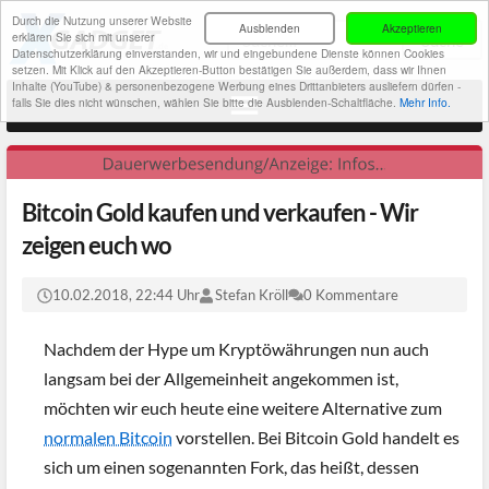
Durch die Nutzung unserer Website
Ausblenden
Akzeptieren
erklären Sie sich mit unserer
Datenschutzerklärung einverstanden, wir und eingebundene Dienste können Cookies
setzen. Mit Klick auf den Akzeptieren-Button bestätigen Sie außerdem, dass wir Ihnen
Inhalte (YouTube) & personenbezogene Werbung eines Drittanbieters ausliefern dürfen -
falls Sie dies nicht wünschen, wählen Sie bitte die Ausblenden-Schaltfläche.
Mehr Info.
Bitcoin Gold kaufen und verkaufen - Wir
zeigen euch wo
10.02.2018, 22:44 Uhr
Stefan Kröll
0 Kommentare
Nachdem der Hype um Kryptöwährungen nun auch
langsam bei der Allgemeinheit angekommen ist,
möchten wir euch heute eine weitere Alternative zum
normalen Bitcoin
vorstellen. Bei Bitcoin Gold handelt es
sich um einen sogenannten Fork, das heißt, dessen