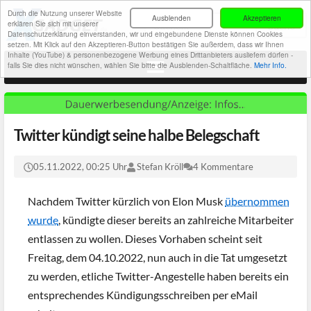
Durch die Nutzung unserer Website
Ausblenden
Akzeptieren
erklären Sie sich mit unserer
Datenschutzerklärung einverstanden, wir und eingebundene Dienste können Cookies
setzen. Mit Klick auf den Akzeptieren-Button bestätigen Sie außerdem, dass wir Ihnen
Inhalte (YouTube) & personenbezogene Werbung eines Drittanbieters ausliefern dürfen -
falls Sie dies nicht wünschen, wählen Sie bitte die Ausblenden-Schaltfläche.
Mehr Info.
Twitter kündigt seine halbe Belegschaft
05.11.2022, 00:25 Uhr
Stefan Kröll
4 Kommentare
Nachdem Twitter kürzlich von Elon Musk
übernommen
wurde
, kündigte dieser bereits an zahlreiche Mitarbeiter
entlassen zu wollen. Dieses Vorhaben scheint seit
Freitag, dem 04.10.2022, nun auch in die Tat umgesetzt
zu werden, etliche Twitter-Angestelle haben bereits ein
entsprechendes Kündigungsschreiben per eMail