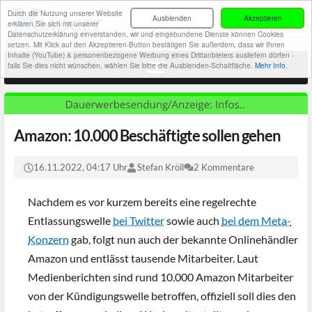
Durch die Nutzung unserer Website
Ausblenden
Akzeptieren
erklären Sie sich mit unserer
Datenschutzerklärung einverstanden, wir und eingebundene Dienste können Cookies
setzen. Mit Klick auf den Akzeptieren-Button bestätigen Sie außerdem, dass wir Ihnen
Inhalte (YouTube) & personenbezogene Werbung eines Drittanbieters ausliefern dürfen -
falls Sie dies nicht wünschen, wählen Sie bitte die Ausblenden-Schaltfläche.
Mehr Info.
Amazon: 10.000 Beschäftigte sollen gehen
16.11.2022, 04:17 Uhr
Stefan Kröll
2 Kommentare
Nachdem es vor kurzem bereits eine regelrechte
Entlassungswelle
bei Twitter
sowie auch
bei dem Meta-
Konzern
gab, folgt nun auch der bekannte Onlinehändler
Amazon und entlässt tausende Mitarbeiter. Laut
Medienberichten sind rund 10.000 Amazon Mitarbeiter
von der Kündigungswelle betroffen, offiziell soll dies den