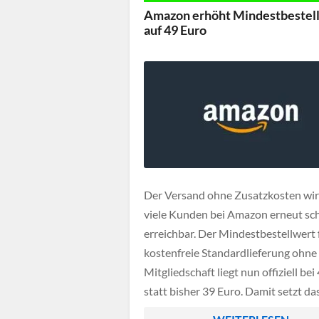
einem geplanten Netzwerk aus Satel
Amazon erhöht Mindestbestel
niedrigen Erdorbit, das langfristig g
auf 49 Euro
Internetversorgung ermöglichen soll
Der Versand ohne Zusatzkosten wir
viele Kunden bei Amazon erneut sc
erreichbar. Der Mindestbestellwert 
kostenfreie Standardlieferung ohne
Mitgliedschaft liegt nun offiziell bei
statt bisher 39 Euro. Damit setzt da
Unternehmen seine Strategie fort, d