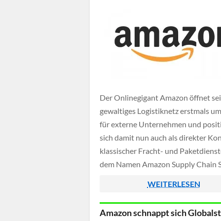
Der Onlinegigant Amazon öffnet se
gewaltiges Logistiknetz erstmals u
für externe Unternehmen und posit
sich damit nun auch als direkter Ko
klassischer Fracht- und Paketdienst
dem Namen Amazon Supply Chain S
bietet der Konzern nämlich nun auc
WEITERLESEN
Transport, Lagerung, Verpackung u
teilweise auch Zollabwicklung an, se
Amazon schnappt sich Globalst
wenn die Kunden keinerlei Bezug z