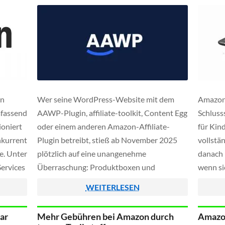
in
Wer seine WordPress-Website mit dem
Amazon 
mfassend
AAWP-Plugin, affiliate-toolkit, Content Egg
Schluss
ioniert
oder einem anderen Amazon-Affiliate-
für Kin
nkurrent
Plugin betreibt, stieß ab November 2025
vollstä
e. Unter
plötzlich auf eine unangenehme
danach 
ervices
Überraschung: Produktboxen und
wenn sie
h
Preisanzeigen funktionierten nicht mehr,
arbeite
WEITERLESEN
nd
stattdessen erschien im Plugin-Log oder in
einer n
lbst
der API-Antwort einer der folgenden
unter W
ar
Mehr Gebühren bei Amazon durch
Amazon
um
Fehler:
zudem a