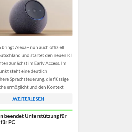
bringt Alexa+ nun auch offiziell
utschland und startet den neuen KI
nten zunächst im Early Access. Im
unkt steht eine deutlich
chere Sprachsteuerung, die flüssige
he ermöglicht und den Kontext
hrere Geräte hinweg versteht.
WEITERLESEN
können eine Unterhaltung etwa auf
cho Gerät beginnen und später in
 beendet Unterstützung für
 oder am Laptop […]
 für PC