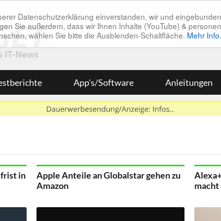
unserer Datenschutzerklärung einverstanden, wir und eingebunde
tätigen Sie außerdem, dass wir Ihnen Inhalte (YouTube) & pers
 wünschen, wählen Sie bitte die Ausblenden-Schaltfläche.
Mehr Info
estberichte
App's/Software
Anleitungen
rist in
Apple Anteile an Globalstar gehen zu
Alexa+
Amazon
macht 