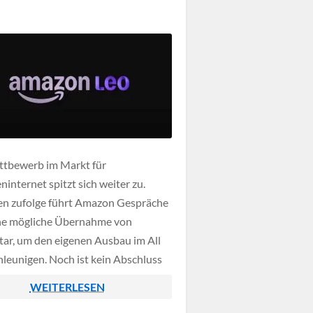
tbewerb im Markt für
eninternet spitzt sich weiter zu.
en zufolge führt Amazon Gespräche
ne mögliche Übernahme von
tar, um den eigenen Ausbau im All
hleunigen. Noch ist kein Abschluss
t, denn die Verhandlungen gelten als
WEITERLESEN
 und könnten jederzeit scheitern.