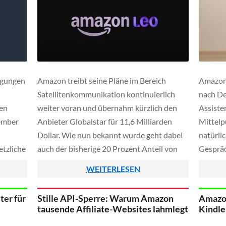
ngungen
Amazon treibt seine Pläne im Bereich
Amazon 
Satellitenkommunikation kontinuierlich
nach De
hen
weiter voran und übernahm kürzlich den
Assiste
ember
Anbieter Globalstar für 11,6 Milliarden
Mittelp
Dollar. Wie nun bekannt wurde geht dabei
natürli
etzliche
auch der bisherige 20 Prozent Anteil von
Gespräc
ren
Apple an Amazon über. Apple hatte sich die
über me
WEITERLESEN
gen nach
Beteiligung erst vor zwei Jahren für rund
Nutzer 
400 Millionen Dollar gesichert, um unter
einem E
ter für
Stille API-Sperre: Warum Amazon
Amazon
[…]
anderem […]
der App
tausende Affiliate-Websites lahmlegt
Kindle