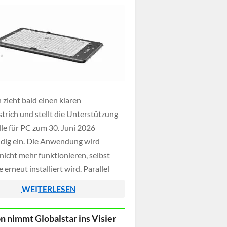
zieht bald einen klaren
strich und stellt die Unterstützung
dle für PC zum 30. Juni 2026
ndig ein. Die Anwendung wird
nicht mehr funktionieren, selbst
 erneut installiert wird. Parallel
t das Unternehmen allerdings an
WEITERLESEN
euen Lösung, die jedoch nur noch
indows 11 verfügbar sein wird und
 nimmt Globalstar ins Visier
usschließlich […]