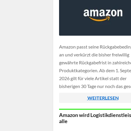
Amazon passt seine Rückgabebedi
an und verkürzt die bisher freiwillig
gewährte Rückgabefrist in zahlreic
Produktkategorien. Ab dem 1. Sept
2026 gilt für viele Artikel statt der
bisherigen 30 Tage nur noch das ges
Widerrufsrecht. Kunden müssen ih
WEITERLESEN
Widerruf dann innerhalb von 14 Ta
Erhalt der Ware erklären und haben
Amazon wird Logistikdienstleis
anschließend weitere 14 Tage Zeit, 
alle