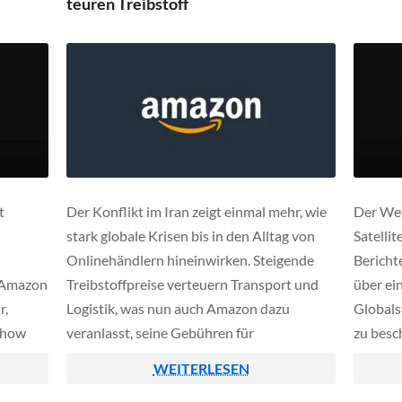
teuren Treibstoff
t
Der Konflikt im Iran zeigt einmal mehr, wie
Der Wet
stark globale Krisen bis in den Alltag von
Satellit
Onlinehändlern hineinwirken. Steigende
Bericht
 Amazon
Treibstoffpreise verteuern Transport und
über ei
r,
Logistik, was nun auch Amazon dazu
Globals
 how
veranlasst, seine Gebühren für
zu besc
ind
Drittanbieter anzuheben. Händler in
in Sich
WEITERLESEN
 Leo,
Nordamerika müssen künftig einen
komplex