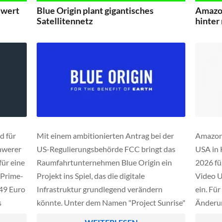
liten im
Aufschlag in Höhe von 3,5 Prozent auf die
lwert
Blue Origin plant gigantisches
Amazon
lobale
Abwicklungskosten zahlen, was sich je nach
Satellitennetz
hinter
.
[…]
d für
Mit einem ambitionierten Antrag bei der
Amazon 
hwerer
US-Regulierungsbehörde FCC bringt das
USA in 
für eine
Raumfahrtunternehmen Blue Origin ein
2026 fü
 Prime-
Projekt ins Spiel, das die digitale
Video U
 49 Euro
Infrastruktur grundlegend verändern
ein. Fü
s
könnte. Unter dem Namen "Project Sunrise"
Änderun
ie
ist eine Konstellation von bis zu 51.600
weiterh