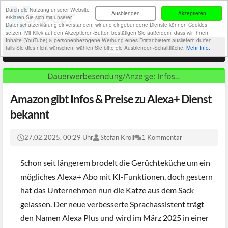
Durch die Nutzung unserer Website
Ausblenden
Akzeptieren
erklären Sie sich mit unserer
Datenschutzerklärung einverstanden, wir und eingebundene Dienste können Cookies
setzen. Mit Klick auf den Akzeptieren-Button bestätigen Sie außerdem, dass wir Ihnen
Inhalte (YouTube) & personenbezogene Werbung eines Drittanbieters ausliefern dürfen -
falls Sie dies nicht wünschen, wählen Sie bitte die Ausblenden-Schaltfläche.
Mehr Info.
Amazon gibt Infos & Preise zu Alexa+ Dienst
bekannt
27.02.2025, 00:29 Uhr
Stefan Kröll
1 Kommentar
Schon seit längerem brodelt die Gerüchteküche um ein
mögliches Alexa+ Abo mit KI-Funktionen, doch gestern
hat das Unternehmen nun die Katze aus dem Sack
gelassen. Der neue verbesserte Sprachassistent trägt
den Namen Alexa Plus und wird im März 2025 in einer