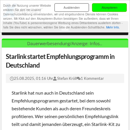
Durch die Nutzung unserer Website
Ausblenden
Akzeptieren
erklären Sie sich mit unserer
Datenschutzerklärung einverstanden, wir und eingebundene Dienste können Cookies
setzen. Mit Klick auf den Akzeptieren-Button bestätigen Sie außerdem, dass wir Ihnen
Inhalte (YouTube) & personenbezogene Werbung eines Drittanbieters ausliefern dürfen -
falls Sie dies nicht wünschen, wählen Sie bitte die Ausblenden-Schaltfläche.
Mehr Info.
Starlink startet Empfehlungsprogramm in
Deutschland
25.08.2025, 01:16 Uhr
Stefan Kröll
1 Kommentar
Starlink hat nun auch in Deutschland sein
Empfehlungsprogramm gestartet, bei dem sowohl
bestehende Kunden als auch deren Freundeskreis
profitieren. Wer seinen persönlichen Empfehlungslink
teilt und damit jemanden überzeugt, ein Starlink-Kit zu