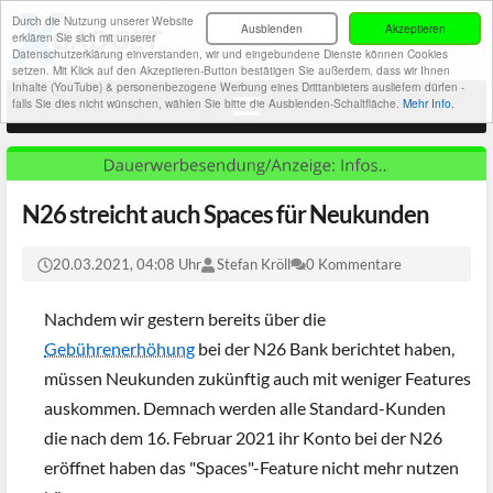
Durch die Nutzung unserer Website
Ausblenden
Akzeptieren
erklären Sie sich mit unserer
Datenschutzerklärung einverstanden, wir und eingebundene Dienste können Cookies
setzen. Mit Klick auf den Akzeptieren-Button bestätigen Sie außerdem, dass wir Ihnen
Inhalte (YouTube) & personenbezogene Werbung eines Drittanbieters ausliefern dürfen -
falls Sie dies nicht wünschen, wählen Sie bitte die Ausblenden-Schaltfläche.
Mehr Info.
N26 streicht auch Spaces für Neukunden
20.03.2021, 04:08 Uhr
Stefan Kröll
0 Kommentare
Nachdem wir gestern bereits über die
Gebührenerhöhung
bei der N26 Bank berichtet haben,
müssen Neukunden zukünftig auch mit weniger Features
auskommen. Demnach werden alle Standard-Kunden
die nach dem 16. Februar 2021 ihr Konto bei der N26
eröffnet haben das "Spaces"-Feature nicht mehr nutzen