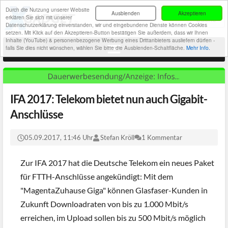
Durch die Nutzung unserer Website
Ausblenden
Akzeptieren
erklären Sie sich mit unserer
Datenschutzerklärung einverstanden, wir und eingebundene Dienste können Cookies
setzen. Mit Klick auf den Akzeptieren-Button bestätigen Sie außerdem, dass wir Ihnen
Inhalte (YouTube) & personenbezogene Werbung eines Drittanbieters ausliefern dürfen -
falls Sie dies nicht wünschen, wählen Sie bitte die Ausblenden-Schaltfläche.
Mehr Info.
IFA 2017: Telekom bietet nun auch Gigabit-
Anschlüsse
05.09.2017, 11:46 Uhr
Stefan Kröll
1 Kommentar
Zur IFA 2017 hat die Deutsche Telekom ein neues Paket
für FTTH-Anschlüsse angekündigt: Mit dem
"MagentaZuhause Giga" können Glasfaser-Kunden in
Zukunft Downloadraten von bis zu 1.000 Mbit/s
erreichen, im Upload sollen bis zu 500 Mbit/s möglich