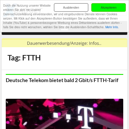
Durch die Nutzung unserer Website
Ausblenden
Akzeptieren
erklären Sie sich mit unserer
Datenschutzerklärung einverstanden, wir und eingebundene Dienste können Cookies
setzen. Mit Klick auf den Akzeptieren-Button bestätigen Sie außerdem, dass wir Ihnen
Inhalte (YouTube) & personenbezogene Werbung eines Drittanbieters ausliefern dürfen -
falls Sie dies nicht wünschen, wählen Sie bitte die Ausblenden-Schaltfläche.
Mehr Info.
Tag: FTTH
Deutsche Telekom bietet bald 2 Gbit/s FTTH-Tarif